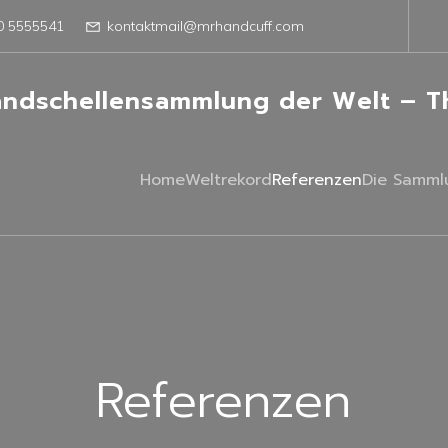
0 5555541
kontaktmail@mrhandcuff.com
andschellensammlung der Welt – Th
Home
Weltrekord
Referenzen
Die Samml
Referenzen