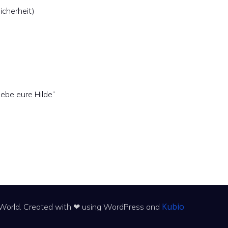
icherheit)
iebe eure Hilde”
Kubio
e World. Created with ❤ using WordPress and